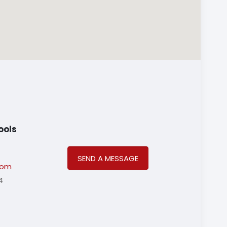
ools
SEND A MESSAGE
com
4