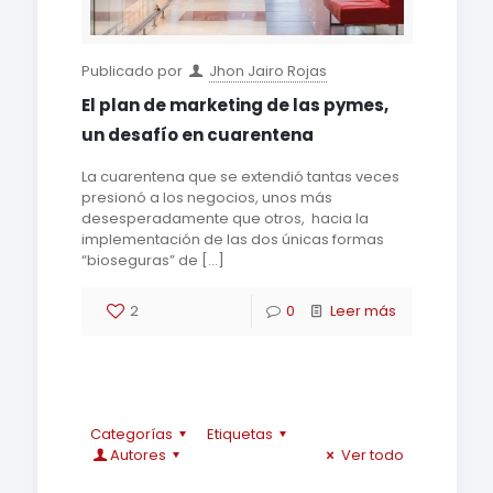
Publicado por
Jhon Jairo Rojas
El plan de marketing de las pymes,
un desafío en cuarentena
La cuarentena que se extendió tantas veces
presionó a los negocios, unos más
desesperadamente que otros, hacia la
implementación de las dos únicas formas
“bioseguras” de
[…]
2
0
Leer más
Jhon Jairo Rojas
0
Jhon Jairo Rojas
0
Jhon Jairo Rojas
0
Como crear una gran
Jhon Jairo Rojas
0
El cliente casi NUNCA
Categorías
Etiquetas
Naming: el proceso de
Jhon Jairo Rojas
0
Autores
Ver todo
Las marcas cobran
marca: la
tiene la razón
Jhon Jairo Rojas
0
Una idea errada del
Jhon Jairo Rojas
0
Jhon Jairo Rojas
0