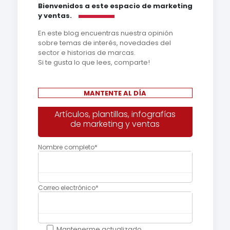
Bienvenidos a este espacio de marketing
y ventas.
En este blog encuentras nuestra opinión
sobre temas de interés, novedades del
sector e historias de marcas.
Si te gusta lo que lees, comparte!
MANTENTE AL DÍA
Deja
Artículos, plantillas, infografías
este
de marketing y ventas
campo
en
blanco,
Nombre completo*
por
favor.
Correo electrónico*
Mantenerme actualizado