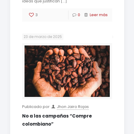
ideas que justifican
[…]
3
0
Leer más
23 de marzo de 2025
Publicado por
Jhon Jairo Rojas
No a las campañas “Compre
colombiano”